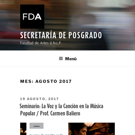
Ir
al
contenido
SECRETARÍA DE POSGRADO
Facultad de Artes U.N.L.P.
Menú
MES:
AGOSTO 2017
PUBLICADO
19 AGOSTO, 2017
EL
Seminario: La Voz y la Canción en la Música
Popular / Prof. Carmen Baliero