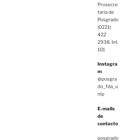
Prosecre
taria de
Posgrado
(0221)
422
2938. Int.
101
Instagra
m
@posgra
do_fda_u
nlp
E-mails
de
contacto
posgrado