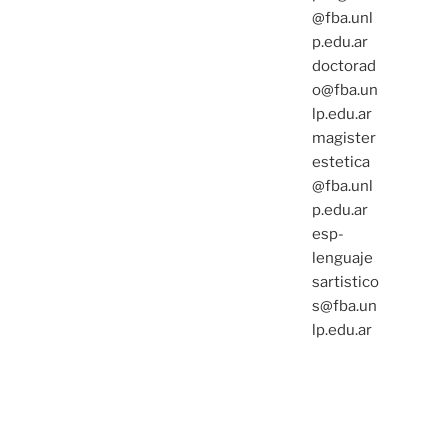
@fba.unl
p.edu.ar
doctorad
o@fba.un
lp.edu.ar
magister
estetica
@fba.unl
p.edu.ar
esp-
lenguaje
sartistico
s@fba.un
lp.edu.ar