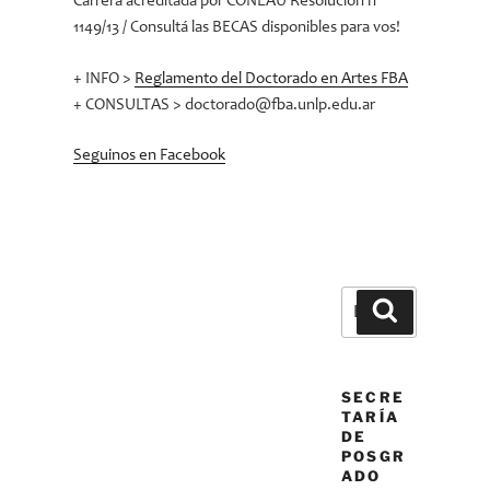
Carrera acreditada por CONEAU Resolución nº
1149/13 / Consultá las BECAS disponibles para vos!
+ INFO >
Reglamento del Doctorado en Artes FBA
+ CONSULTAS > doctorado@fba.unlp.edu.ar
Seguinos en Facebook
Buscar
Buscar
por:
SECRE
TARÍA
DE
POSGR
ADO