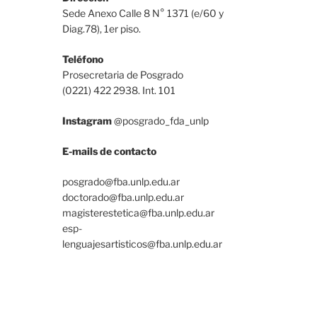
Sede Anexo Calle 8 N° 1371 (e/60 y
Diag.78), 1er piso.
Teléfono
Prosecretaria de Posgrado
(0221) 422 2938. Int. 101
Instagram
@posgrado_fda_unlp
E-mails de contacto
posgrado@fba.unlp.edu.ar
doctorado@fba.unlp.edu.ar
magisterestetica@fba.unlp.edu.ar
esp-
lenguajesartisticos@fba.unlp.edu.ar