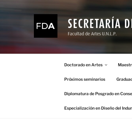
Ir
al
contenido
SECRETARÍA 
Facultad de Artes U.N.L.P.
Doctorado en Artes
Maestrí
Próximos seminarios
Gradua
Diplomatura de Posgrado en Conse
Especialización en Diseño del Indu