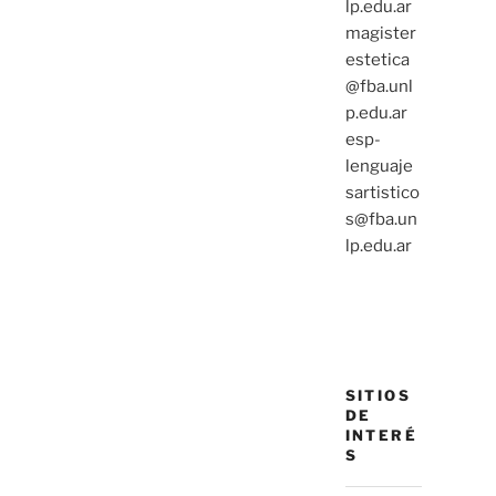
lp.edu.ar
magister
estetica
@fba.unl
p.edu.ar
esp-
lenguaje
sartistico
s@fba.un
lp.edu.ar
SITIOS
DE
INTERÉ
S