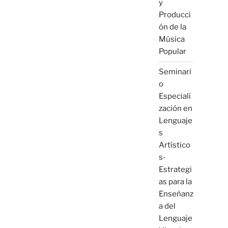
y
Producci
ón de la
Música
Popular
Seminari
o
Especiali
zación en
Lenguaje
s
Artístico
s-
Estrategi
as para la
Enseñanz
a del
Lenguaje