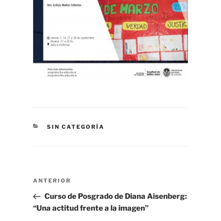
CATEGORÍAS
SIN CATEGORÍA
Navegación
Entrada
ANTERIOR
de
anterior
Curso de Posgrado de Diana Aisenberg:
entradas
“Una actitud frente a la imagen”