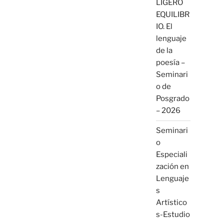
LIGERO
EQUILIBR
IO. El
lenguaje
de la
poesía –
Seminari
o de
Posgrado
– 2026
Seminari
o
Especiali
zación en
Lenguaje
s
Artístico
s-Estudio