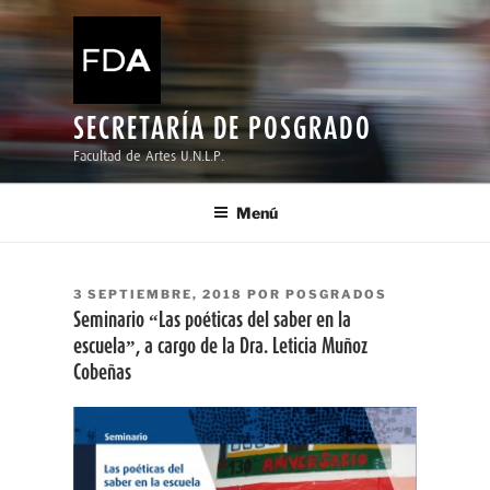
Ir
al
contenido
SECRETARÍA DE POSGRADO
Facultad de Artes U.N.L.P.
Menú
PUBLICADO
3 SEPTIEMBRE, 2018
POR
POSGRADOS
EL
Seminario “Las poéticas del saber en la
escuela”, a cargo de la Dra. Leticia Muñoz
Cobeñas