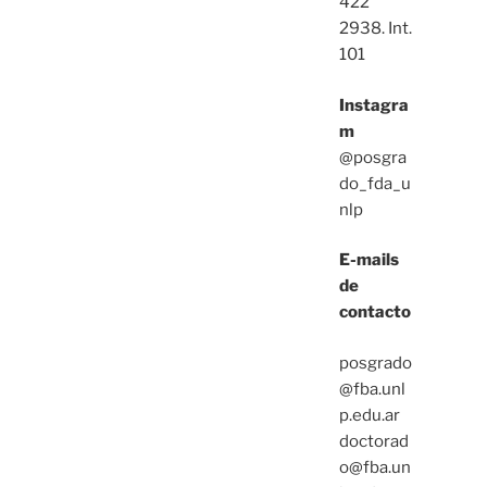
422
2938. Int.
101
Instagra
m
@posgra
do_fda_u
nlp
E-mails
de
contacto
posgrado
@fba.unl
p.edu.ar
doctorad
o@fba.un