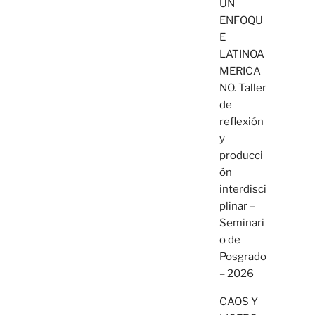
UN
ENFOQU
E
LATINOA
MERICA
NO. Taller
de
reflexión
y
producci
ón
interdisci
plinar –
Seminari
o de
Posgrado
– 2026
CAOS Y