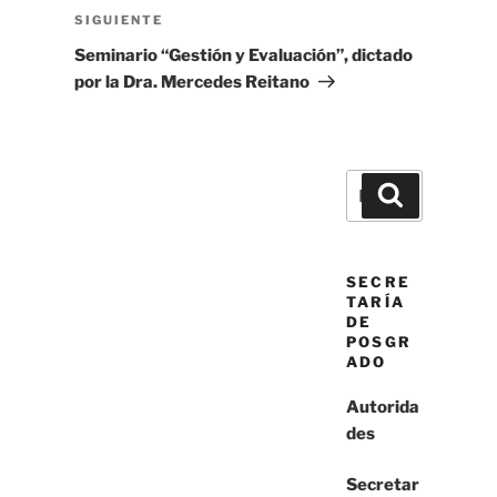
Siguiente
SIGUIENTE
entrada
Seminario “Gestión y Evaluación”, dictado
por la Dra. Mercedes Reitano
Buscar
Buscar
por:
SECRE
TARÍA
DE
POSGR
ADO
Autorida
des
Secretar